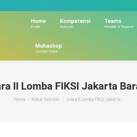
Home
Kompetensi
Teams
Profile
Kejuruan
Pendidik & Pegawai
Muhashop
Jual Beli Online
ra II Lomba FIKSI Jakarta Bar
You are here:
Home
Kabar Sekolah
Juara II Lomba FIKSI Jakarta…