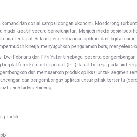
n kemandirian sosial sampai dengan ekonomi, Mendorong terbent
uda kreatif secara berkelanjutan, Menjadi media sosialisasi ha
dimana terdapat Bidang pengembangan aplikasi dan digital game 
mempermudah kinerja, menyuguhkan pengalaman baru, menyelesaik
Dwi Febriana dan Fitri Yulianti sebagai peserta pengembangan 
erplatform komputer pribadi (PC) dapat bekerja pada sistem jar
ngembangkan dan memasarkan produk aplikasi untuk segmen terte
erancangan dan pengembangan aplikasi untuk pihak tertentu (berd
inat pada bidang-bidang.
n produk
dsb