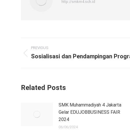
http://smkm4.sch.id
Post
PREVIOUS
navigation
Sosialisasi dan Pendampingan Pro
Previous
post:
Related Posts
SMK Muhammadiyah 4 Jakarta
Gelar EDUJOBBUSINESS FAIR
2024
06/06/2024