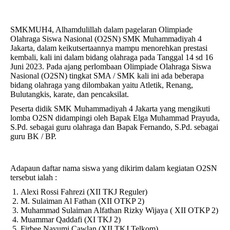
SMKMUH4, Alhamdulillah dalam pagelaran Olimpiade
Olahraga Siswa Nasional (O2SN) SMK Muhammadiyah 4
Jakarta, dalam keikutsertaannya mampu menorehkan prestasi
kembali, kali ini dalam bidang olahraga pada Tanggal 14 sd 16
Juni 2023. Pada ajang perlombaan Olimpiade Olahraga Siswa
Nasional (O2SN) tingkat SMA / SMK kali ini ada beberapa
bidang olahraga yang dilombakan yaitu Atletik, Renang,
Bulutangkis, karate, dan pencaksilat.
Peserta didik SMK Muhammadiyah 4 Jakarta yang mengikuti
lomba O2SN didampingi oleh Bapak Elga Muhammad Prayuda,
S.Pd. sebagai guru olahraga dan Bapak Fernando, S.Pd. sebagai
guru BK / BP.
Adapaun daftar nama siswa yang dikirim dalam kegiatan O2SN
tersebut ialah :
Alexi Rossi Fahrezi (XII TKJ Reguler)
M. Sulaiman Al Fathan (XII OTKP 2)
Muhammad Sulaiman Alfathan Rizky Wijaya ( XII OTKP 2)
Muammar Qaddafi (XI TKJ 2)
Firbee Nayumi Cawlan (XII TKJ Telkom)