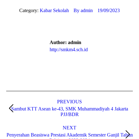
Category:
Kabar Sekolah
By
admin
19/09/2023
Author:
admin
http://smkm4.sch.id
Post
navigation
PREVIOUS
Sambut KTT Asean ke-43, SMK Muhammadiyah 4 Jakarta
Previous
PJJ/BDR
post:
NEXT
Penyerahan Beasiswa Prestasi Akademik Semester Ganjil Tahun
Next