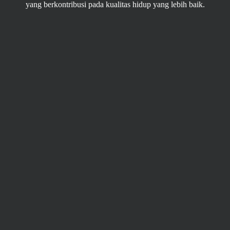
yang berkontribusi pada kualitas hidup yang lebih baik.
Beribadah
Beribadah bukan hanya sekedar ritual, tetapi juga
menyimpan makna spiritual dan moral yang membentuk