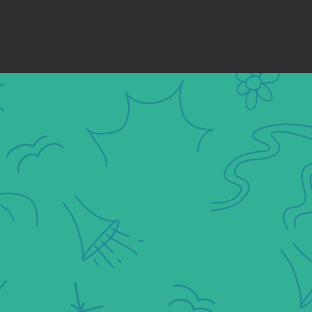
Berolahraga lebih dari sekadar menjaga kesehatan fisik,
tetapi mengandung makna mendalam yang berhubungan
dengan disiplin, keseimbangan, ketahanan mental, dan
bahkan kehidupan yang lebih terarah atau bermakna.
Makan Sehat & Bergizi