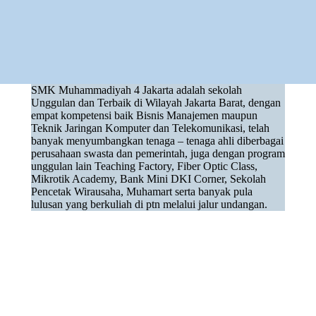
Tidur Cepat
Tidur Cepat adalah aspek penting dari kehidupan yang
berdampak pada kesehatan fisik, kesejahteraan mental,
serta kehidupan spiritual dan sosial.
SMK Muhammadiyah 4 Jakarta adalah sekolah
Unggulan dan Terbaik di Wilayah Jakarta Barat, dengan
empat kompetensi baik Bisnis Manajemen maupun
Teknik Jaringan Komputer dan Telekomunikasi, telah
banyak menyumbangkan tenaga – tenaga ahli diberbagai
perusahaan swasta dan pemerintah, juga dengan program
unggulan lain Teaching Factory, Fiber Optic Class,
Mikrotik Academy, Bank Mini DKI Corner, Sekolah
Pencetak Wirausaha, Muhamart serta banyak pula
lulusan yang berkuliah di ptn melalui jalur undangan.