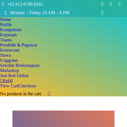
+62 812-9788-8161
Facebook
X
Inst
Monday – Friday 10 AM – 8 PM
page
page
pag
YouTube
opens
opens
ope
Home
page
Profile
in
in
in
opens
Kompetensi
new
new
new
in
Kejuruan
window
window
win
Teams
new
Pendidik & Pegawai
window
Kesiswaan
Siswa
Unggulan
Sekolah Berkemajuan
Muhashop
Jual Beli Online
Rp
0
0
View Cart
Checkout
No products in the cart.
Search: