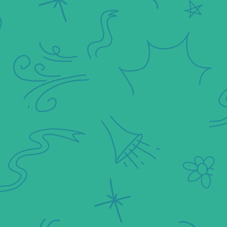
Makan Sehat dan Bergizi berkaitan dengan prinsip dan
nilai tentang pentingnya memenuhi kebutuhan nutrisi
tubuh untuk mendukung kehidupan yang sehat,
seimbang, dan bermakna.