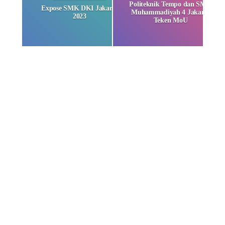
Politeknik Tempo dan SMK
Expose SMK DKI Jakarta
Muhammadiyah 4 Jakarta
2023
Teken MoU