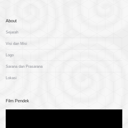
About
Sejarah
Visi dan Misi
Logo
Sarana dan Prasarana
Lokasi
Film Pendek
Pemutar
Video