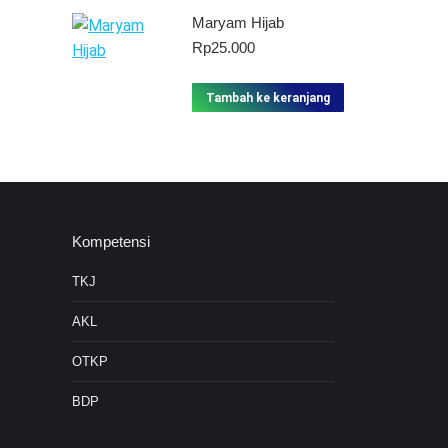
Maryam Hijab
Rp
25.000
Tambah ke keranjang
Kompetensi
TKJ
AKL
OTKP
BDP