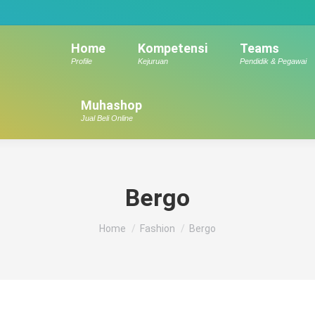
Home
Kompetensi
Teams
Profile
Kejuruan
Pendidik & Pegawai
Muhashop
Jual Beli Online
Bergo
You are here:
Home
Fashion
Bergo