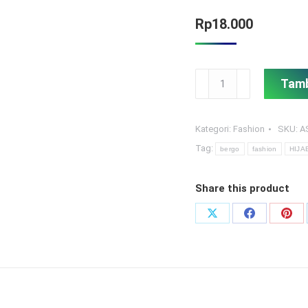
Rp
18.000
Kuantitas
Tamb
Bergo
Kategori:
Fashion
SKU:
A
Tag:
bergo
fashion
HIJA
Share this product
Share
Share
Shar
on
on
on
X
Facebook
Pint